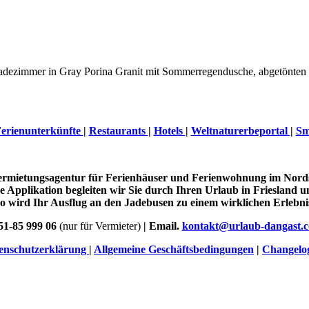
Badezimmer in Gray Porina Granit mit Sommerregendusche, abgetönten W
erienunterkünfte
|
Restaurants
|
Hotels
|
Weltnaturerbeportal
|
Sm
Vermietungsagentur für Ferienhäuser und Ferienwohnung im Nord
 Applikation begleiten wir Sie durch Ihren Urlaub in Friesland u
o wird Ihr Ausflug an den Jadebusen zu einem wirklichen Erlebni
51-85 999 06
(nur für Vermieter)
| Email.
kontakt@urlaub-dangast.
enschutzerklärung
|
Allgemeine Geschäftsbedingungen
|
Changelo