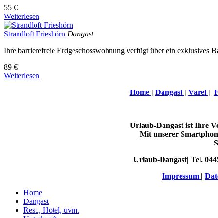
55 €
Weiterlesen
Strandloft Frieshörn
Dangast
Ihre barrierefreie Erdgeschosswohnung verfügt über ein exklusives 
89 €
Weiterlesen
Home
|
Dangast
|
Varel
|
F
Urlaub-Dangast ist Ihre 
Mit unserer Smartphone
S
Urlaub-Dangast| Tel. 044
Impressum
|
Dat
Home
Dangast
Rest., Hotel, uvm.