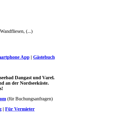
andfliesen, (...)
artphone App
|
Gästebuch
seebad Dangast und Varel.
nd an der Nordseeküste.
s!
com
(für Buchungsanfragen)
g
|
Für Vermieter