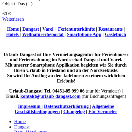
Objekt. Das (...)
60 €
Weiterlesen
Home
|
Dangast
|
Varel
|
Ferienunterkünfte
|
Restaurants
|
Hotels
|
Weltnaturerbeportal
|
Smartphone App
|
Gästebuch
Urlaub-Dangast ist Ihre Vermietungsagentur für Ferienhäuser
und Ferienwohnung im Nordseebad Dangast und Varel.
Mit unserer Smartphone Applikation begleiten wir Sie durch
Ihren Urlaub in Friesland und an der Nordseeküste.
So wird Ihr Ausflug an den Jadebusen zu einem wirklichen
Erlebnis!
Urlaub-Dangast| Tel. 04451-85 999 06
(nur für Vermieter)
|
Email.
kontakt@urlaub-dangast.com
(für Buchungsanfragen)
Impressum
|
Datenschutzerklärung
|
Allgemeine
Geschäftsbedingungen
|
Changelog
|
Für Vermieter
Home
Dangast