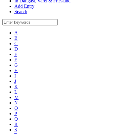
In Dangast, Varel & Friesland
Add Entry
Search
A
B
C
D
E
F
G
H
I
J
K
L
M
N
O
P
Q
R
S