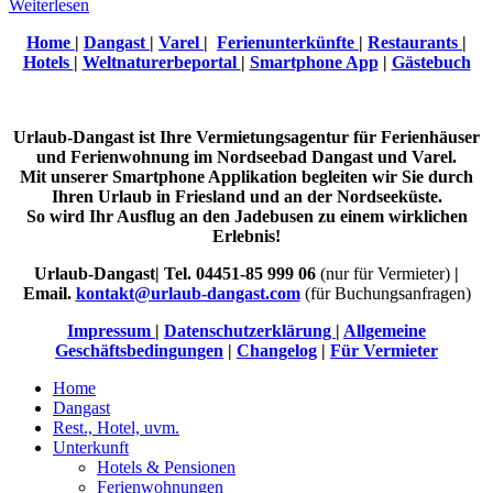
Weiterlesen
Home
|
Dangast
|
Varel
|
Ferienunterkünfte
|
Restaurants
|
Hotels
|
Weltnaturerbeportal
|
Smartphone App
|
Gästebuch
Urlaub-Dangast ist Ihre Vermietungsagentur für Ferienhäuser
und Ferienwohnung im Nordseebad Dangast und Varel.
Mit unserer Smartphone Applikation begleiten wir Sie durch
Ihren Urlaub in Friesland und an der Nordseeküste.
So wird Ihr Ausflug an den Jadebusen zu einem wirklichen
Erlebnis!
Urlaub-Dangast| Tel. 04451-85 999 06
(nur für Vermieter)
|
Email.
kontakt@urlaub-dangast.com
(für Buchungsanfragen)
Impressum
|
Datenschutzerklärung
|
Allgemeine
Geschäftsbedingungen
|
Changelog
|
Für Vermieter
Home
Dangast
Rest., Hotel, uvm.
Unterkunft
Hotels & Pensionen
Ferienwohnungen