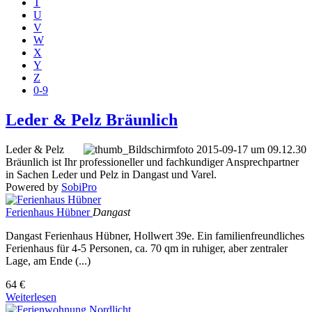
T
U
V
W
X
Y
Z
0-9
Leder & Pelz Bräunlich
Leder & Pelz
Bräunlich ist Ihr professioneller und fachkundiger Ansprechpartner
in Sachen Leder und Pelz in Dangast und Varel.
Powered by
SobiPro
Ferienhaus Hübner
Dangast
Dangast Ferienhaus Hübner, Hollwert 39e. Ein familienfreundliches
Ferienhaus für 4-5 Personen, ca. 70 qm in ruhiger, aber zentraler
Lage, am Ende (...)
64 €
Weiterlesen